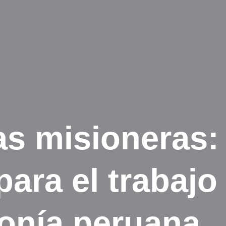
las misioneras:
para el trabajo
onía peruana