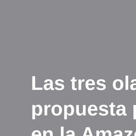
Las tres o
propuesta 
en la Amaz