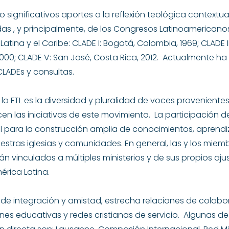
 significativos aportes a la reflexión teológica contextua
das , y principalmente, de los Congresos Latinoamericanos
atina y el Caribe: CLADE I: Bogotá, Colombia, 1969; CLADE II: 
 2000; CLADE V: San José, Costa Rica, 2012. Actualmente h
CLADEs y consultas.
la FTL es la diversidad y pluralidad de voces provenientes
ecen las iniciativas de este movimiento. La participación d
 para la construcción amplia de conocimientos, aprendiz
estras iglesias y comunidades. En general, las y los miem
 vinculados a múltiples ministerios y de sus propios ajus
érica Latina.
tu de integración y amistad, estrecha relaciones de cola
iones educativas y redes cristianas de servicio. Algunas de